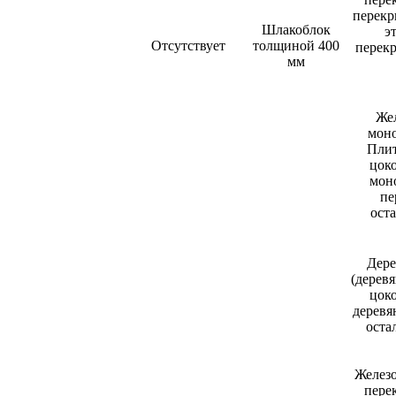
перекр
Шлакоблок
э
Отсутствует
толщиной 400
перек
мм
Же
моно
Плит
цоко
мон
пе
ост
Дере
(дерев
цоко
деревя
оста
Железо
пере