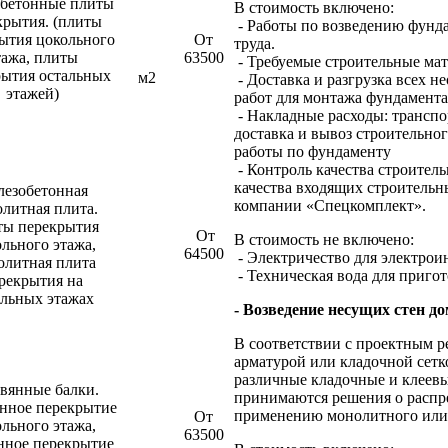
бетонные плиты
В стоимость включено:
крытия. (плиты
- Работы по возведению фунда
ытия цокольного
От
труда.
тажа, плиты
63500
- Требуемые строительные мат
рытия остальных
м2
- Доставка и разгрузка всех 
этажей)
работ для монтажа фундамента
- Накладные расходы: транспо
доставка и вывоз строительно
работы по фундаменту
- Контроль качества строител
качества входящих строитель
лезобетонная
компании «Спецкомплект».
литная плита.
ы перекрытия
От
В стоимость не включено:
льного этажа,
64500
- Электричество для электрои
олитная плита
- Техническая вода для приго
рекрытия на
альных этажах
- Возведение несущих стен д
В соответствии с проектным 
арматурой или кладочной сетк
различные кладочные и клеевы
вянные балки.
принимаются решения о распре
янное перекрытие
применению монолитного или 
От
льного этажа,
63500
нное перекрытие