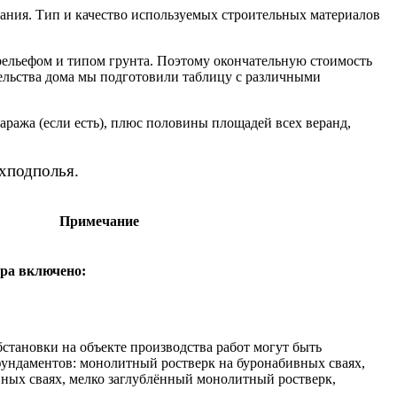
ания. Тип и качество используемых строительных материалов
рельефом и типом грунта. Поэтому окончательную стоимость
ельства дома мы подготовили таблицу с различными
ража (если есть), плюс половины площадей всех веранд,
хподполья.
Примечание
тра включено:
бстановки на объекте производства работ могут быть
ндаментов: монолитный ростверк на буронабивных сваях,
ных сваях, мелко заглублённый монолитный ростверк,