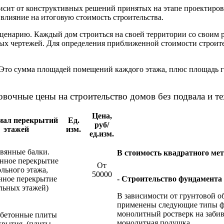
исит от конструктивных решений принятых на этапе проектиров
влияние на итоговую стоимость строительства.
ценарию. Каждый дом строиться на своей территории со своим 
вых чертежей. Для определения приближенной стоимости строит
 Это сумма площадей помещений каждого этажа, плюс площадь га
вочные цены на строительство домов без подвала и те
Цена,
иал перекрытий
Ед.
руб/
этажей
изм.
ед.изм.
вянные балки.
В стоимость квадратного ме
янное перекрытие
От
льного этажа,
50000
нное перекрытие
- Строительство фундамента
льных этажей)
В зависимости от грунтовой о
применены следующие типы фу
монолитный ростверк на забив
бетонные плиты
монолитная подушка.
крытия. (плиты