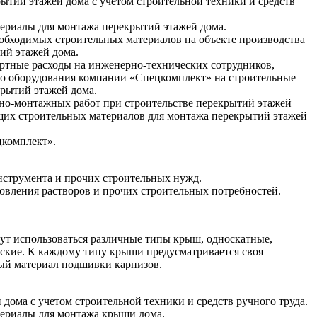
рытий этажей дома с учетом строительной техники и средств
ериалы для монтажа перекрытий этажей дома.
необходимых строительных материалов на объекте производства
тий этажей дома.
ртные расходы на инженерно-технических сотрудников,
го оборудования компании «Спецкомплект» на строительные
крытий этажей дома.
ьно-монтажных работ при строительстве перекрытий этажей
ящих строительных материалов для монтажа перекрытий этажей
комплект».
нструмента и прочих строительных нужд.
товления растворов и прочих строительных потребностей.
гут использоваться различные типы крыш, односкатные,
ские. К каждому типу крыши предусматривается своя
ый материал подшивки карнизов.
дома с учетом строительной техники и средств ручного труда.
териалы для монтажа крыши дома.