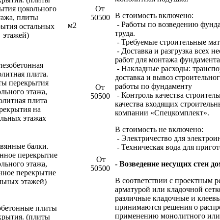
ытия цокольного
От
В стоимость включено:
тажа, плиты
50500
- Работы по возведению фунда
м2
рытия остальных
труда.
этажей)
- Требуемые строительные мат
- Доставка и разгрузка всех 
работ для монтажа фундамента
лезобетонная
- Накладные расходы: транспо
литная плита.
доставка и вывоз строительно
ы перекрытия
работы по фундаменту
От
льного этажа,
- Контроль качества строител
50500
олитная плита
качества входящих строитель
рекрытия на
компании «Спецкомплект».
альных этажах
В стоимость не включено:
- Электричество для электрои
вянные балки.
- Техническая вода для приго
янное перекрытие
От
льного этажа,
- Возведение несущих стен д
50500
нное перекрытие
В соответствии с проектным 
льных этажей)
арматурой или кладочной сетк
различные кладочные и клеевы
принимаются решения о распре
бетонные плиты
применению монолитного или 
крытия. (плиты