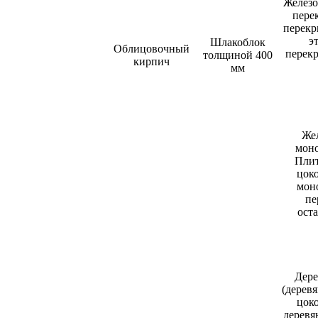
Железо
пере
перекр
э
Шлакоблок
Облицовочный
перек
толщиной 400
кирпич
мм
Же
моно
Плит
цоко
мон
пе
ост
Дере
(дерев
цоко
деревя