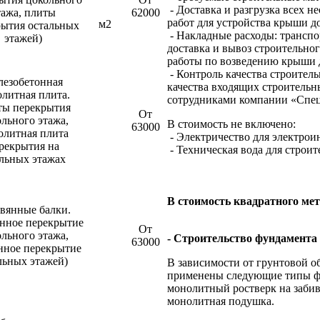
- Доставка и разгрузка всех 
тажа, плиты
62000
работ для устройства крыши д
м2
рытия остальных
- Накладные расходы: транспо
этажей)
доставка и вывоз строительно
работы по возведению крыши 
- Контроль качества строител
лезобетонная
качества входящих строитель
литная плита.
сотрудниками компании «Спец
ы перекрытия
От
льного этажа,
В стоимость не включено:
63000
олитная плита
- Электричество для электрои
рекрытия на
- Техническая вода для строи
альных этажах
В стоимость квадратного ме
вянные балки.
янное перекрытие
От
льного этажа,
- Строительство фундамента
63000
нное перекрытие
льных этажей)
В зависимости от грунтовой о
применены следующие типы фу
монолитный ростверк на забив
монолитная подушка.