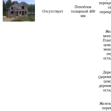
перекр
Пеноблок
э
Отсутствует
толщиной 400
перек
мм
Же
моно
Плит
цоко
мон
пе
ост
Дере
(дерев
цоко
деревя
оста
Железо
пере