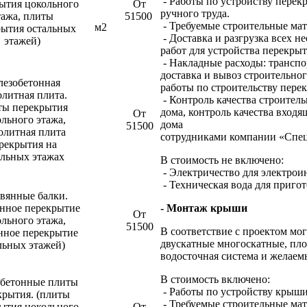
- Работы по устройству перек
ытия цокольного
От
ручного труда.
тажа, плиты
51500
- Требуемые строительные мат
м2
рытия остальных
- Доставка и разгрузка всех 
этажей)
работ для устройства перекры
- Накладные расходы: транспо
доставка и вывоз строительно
лезобетонная
работы по строительству пере
литная плита.
- Контроль качества строител
ы перекрытия
дома, контроль качества вход
От
льного этажа,
дома
51500
олитная плита
сотрудниками компании «Спец
рекрытия на
альных этажах
В стоимость не включено:
- Электричество для электрои
- Техническая вода для приго
вянные балки.
янное перекрытие
- Монтаж крыши
От
льного этажа,
51500
В соответствие с проектом мо
нное перекрытие
двускатные многоскатные, пло
льных этажей)
водосточная система и желаем
В стоимость включено:
бетонные плиты
- Работы по устройству крыши 
крытия. (плиты
- Требуемые строительные ма
ытия цокольного
От