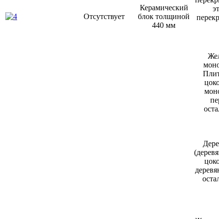
Керамический
э
Отсутствует
блок толщиной
перек
440 мм
Же
моно
Плит
цоко
мон
пе
ост
Дере
(дерев
цоко
деревя
оста