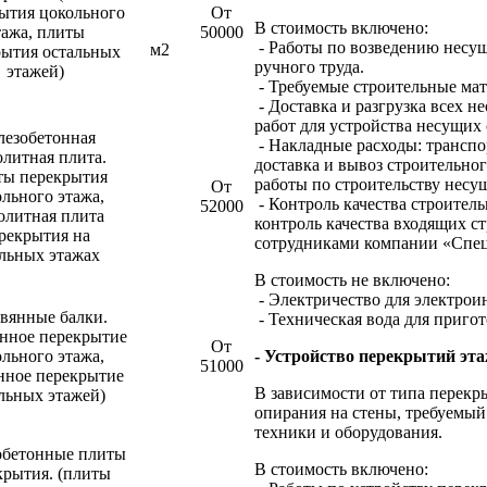
ытия цокольного
От
В стоимость включено:
тажа, плиты
50000
- Работы по возведению несущ
м2
рытия остальных
ручного труда.
этажей)
- Требуемые строительные мат
- Доставка и разгрузка всех 
работ для устройства несущих 
лезобетонная
- Накладные расходы: транспо
литная плита.
доставка и вывоз строительно
ы перекрытия
работы по строительству несу
От
льного этажа,
- Контроль качества строител
52000
олитная плита
контроль качества входящих с
рекрытия на
сотрудниками компании «Спец
альных этажах
В стоимость не включено:
- Электричество для электрои
вянные балки.
- Техническая вода для приго
янное перекрытие
От
льного этажа,
- Устройство перекрытий эт
51000
нное перекрытие
В зависимости от типа перекр
льных этажей)
опирания на стены, требуемый
техники и оборудования.
бетонные плиты
В стоимость включено:
крытия. (плиты