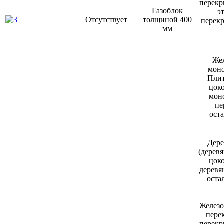
перекр
Газоблок
э
Отсутствует
толщиной 400
перек
мм
Же
моно
Плит
цоко
мон
пе
ост
Дере
(дерев
цоко
деревя
оста
Железо
пере
перекр